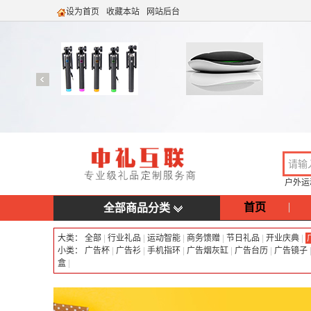
设为首页
收藏本站
网站后台
户外运
首页
全部商品分类
大类：
全部
|
行业礼品
|
运动智能
|
商务馈赠
|
节日礼品
|
开业庆典
|
小类：
广告杯
|
广告衫
|
手机指环
|
广告烟灰缸
|
广告台历
|
广告镜子
盒
|