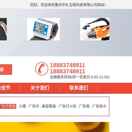
您好，欢迎来到重庆中礼互联科技有限公司网站！
18883748911
18883748911
全国服务热线(周一至周日 8.00-23.30)
统佳节
关于我们
联系我们
广告开瓶器
|
沙漏
|
广告伞
|
美容套装
|
广告打火机
|
广告扇
|
广告纸巾