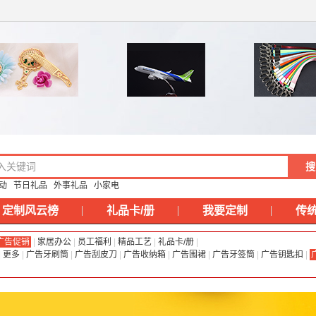
动
节日礼品
外事礼品
小家电
定制风云榜
礼品卡/册
我要定制
传
广告促销
|
家居办公
|
员工福利
|
精品工艺
|
礼品卡/册
|
|
更多
|
广告牙刷筒
|
广告刮皮刀
|
广告收纳箱
|
广告围裙
|
广告牙签筒
|
广告钥匙扣
|