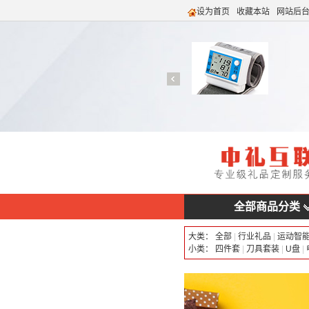
设为首页
收藏本站
网站后
全部商品分类
大类：
全部
|
行业礼品
|
运动智
小类：
四件套
|
刀具套装
|
U盘
|