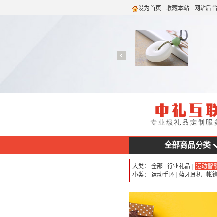
设为首页
收藏本站
网站后
全部商品分类
大类：
全部
|
行业礼品
|
运动智
小类：
运动手环
|
蓝牙耳机
|
帐