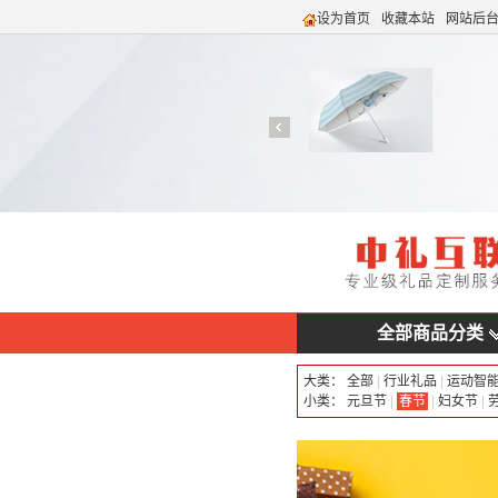
设为首页
收藏本站
网站后
全部商品分类
大类：
全部
|
行业礼品
|
运动智
小类：
元旦节
|
春节
|
妇女节
|