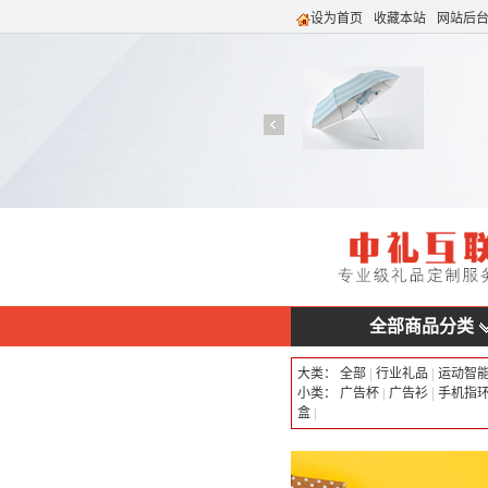
设为首页
收藏本站
网站后
全部商品分类
大类：
全部
|
行业礼品
|
运动智
小类：
广告杯
|
广告衫
|
手机指
盒
|