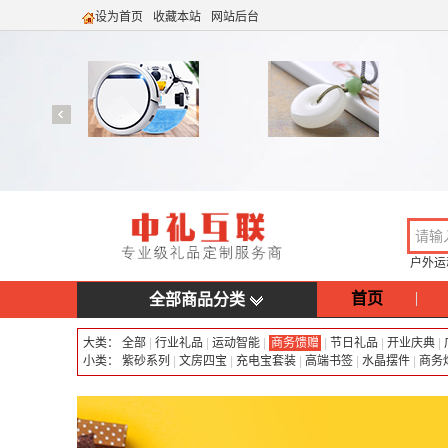
设为首页
收藏本站
网站后台
户外运
首页
全部商品分类
大类：
全部
|
行业礼品
|
运动智能
|
商务馈赠
|
节日礼品
|
开业庆典
|
小类：
紫砂系列
|
文房四宝
|
充电宝套装
|
高端书签
|
水晶摆件
|
商务