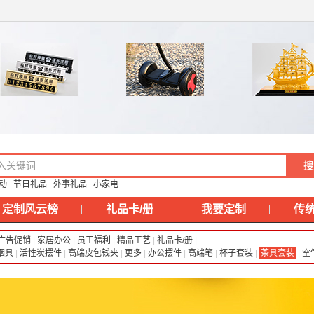
动
节日礼品
外事礼品
小家电
定制风云榜
礼品卡/册
我要定制
传
广告促销
|
家居办公
|
员工福利
|
精品工艺
|
礼品卡/册
|
烟具
|
活性炭摆件
|
高端皮包钱夹
|
更多
|
办公摆件
|
高端笔
|
杯子套装
|
茶具套装
|
空